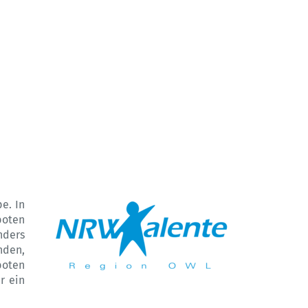
e. In
boten
nders
nden,
boten
r ein