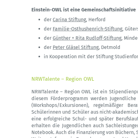
Einstein-OWL ist eine Gemeinschaftsinitiative
der
Carina Stiftung
, Herford
der
Familie-Osthushenrich-Stiftung
, Güter
der
Günther + Rita Rudloff-Stiftung
, Mind
der
Peter Gläsel Stiftung
, Detmold
in Kooperation mit der Stiftung Studienf
NRWTalente – Region OWL
NRWTalente – Region OWL ist ein Stipendienpro
diesem Förderprogramm werden Jugendliche a
(Workshops/Exkursionen), regelmäßiger Bera
Schülerinnen und Schüler aus nicht-akademisc
eine erfolgreiche Schul- und später Berufsl
erhalten die Jugendlichen auch Sachleistungen
Notebook. Auch die Finanzierung von Büchern, 