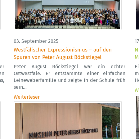
03. September 2025
17
Westfälischer Expressionismus – auf den
N
Spuren von Peter August Böckstiegel
M
er
Peter August Böckstiegel war ein echter
E
en
Ostwestfale. Er entstammte einer einfachen
m
s,
Leineweberfamilie und zeigte in der Schule früh
H
sein…
W
Weiterlesen