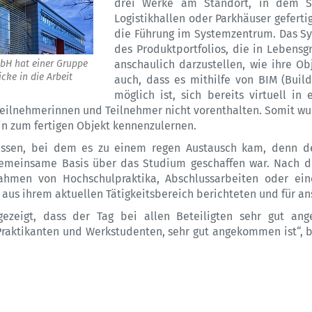
drei Werke am Standort, in dem St
Logistikhallen oder Parkhäuser gefert
die Führung im Systemzentrum. Das S
des Produktportfolios, die in Lebensg
bH hat einer Gruppe
anschaulich darzustellen, wie ihre O
cke in die Arbeit
auch, dass es mithilfe von BIM (Buil
möglich ist, sich bereits virtuell i
Teilnehmerinnen und Teilnehmer nicht vorenthalten. Somit w
in zum fertigen Objekt kennenzulernen.
gessen, bei dem es zu einem regen Austausch kam, denn d
 gemeinsame Basis über das Studium geschaffen war. Nach
ahmen von Hochschulpraktika, Abschlussarbeiten oder ein
aus ihrem aktuellen Tätigkeitsbereich berichteten und für an
ezeigt, dass der Tag bei allen Beteiligten sehr gut a
raktikanten und Werkstudenten, sehr gut angekommen ist“, ber