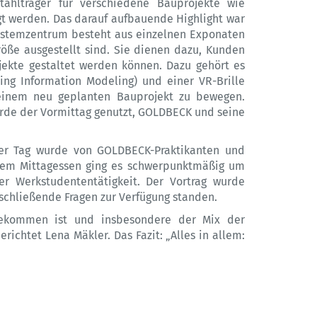
ahlträger für verschiedene Bauprojekte wie
igt werden. Das darauf aufbauende Highlight war
ystemzentrum besteht aus einzelnen Exponaten
röße ausgestellt sind. Sie dienen dazu, Kunden
bjekte gestaltet werden können. Dazu gehört es
ding Information Modeling) und einer VR-Brille
n einem neu geplanten Bauprojekt zu bewegen.
urde der Vormittag genutzt, GOLDBECK und seine
er Tag wurde von GOLDBECK-Praktikanten und
 dem Mittagessen ging es schwerpunktmäßig um
er Werkstudententätigkeit. Der Vortrag wurde
schließende Fragen zur Verfügung standen.
ngekommen ist und insbesondere der Mix der
ichtet Lena Mäkler. Das Fazit: „Alles in allem: