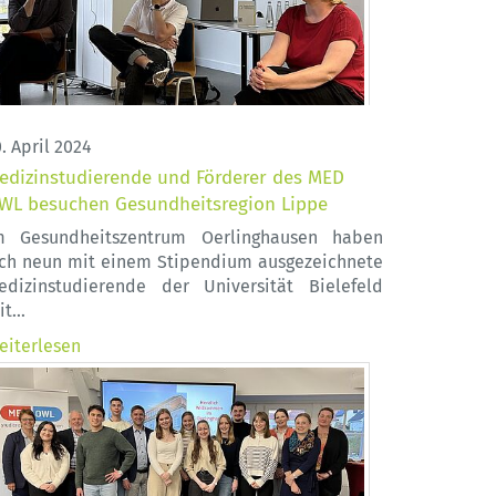
. April 2024
edizinstudierende und Förderer des MED
WL besuchen Gesundheitsregion Lippe
m Gesundheitszentrum Oerlinghausen haben
ich neun mit einem Stipendium ausgezeichnete
edizinstudierende der Universität Bielefeld
it…
eiterlesen