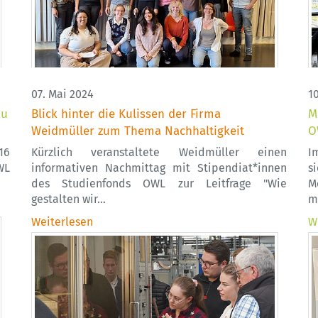
07. Mai 2024
10
au
Blick hinter die Kulissen der Firma
M
Weidmüller zum Thema Nachhaltigkeit
O
16
Kürzlich veranstaltete Weidmüller einen
I
WL
informativen Nachmittag mit Stipendiat*innen
s
des Studienfonds OWL zur Leitfrage "Wie
M
gestalten wir…
m
Weiterlesen
W