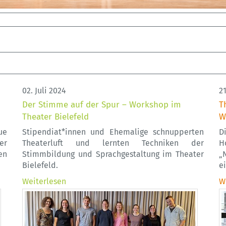
02. Juli 2024
2
Der Stimme auf der Spur – Workshop im
T
Theater Bielefeld
W
ue
Stipendiat*innen und Ehemalige schnupperten
D
er
Theaterluft und lernten Techniken der
H
en
Stimmbildung und Sprachgestaltung im Theater
„
Bielefeld.
e
Weiterlesen
W