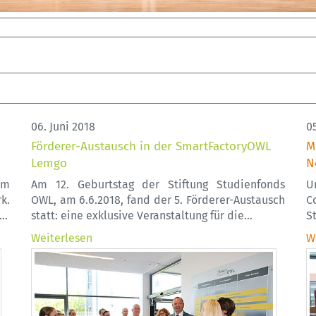
06. Juni 2018
05
Förderer-Austausch in der SmartFactoryOWL
M
Lemgo
N
em
Am 12. Geburtstag der Stiftung Studienfonds
U
k.
OWL, am 6.6.2018, fand der 5. Förderer-Austausch
C
s…
statt: eine exklusive Veranstaltung für die…
S
Weiterlesen
W