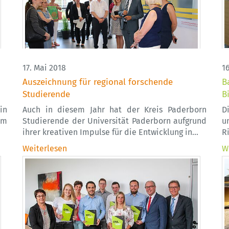
17. Mai 2018
1
Auszeichnung für regional forschende
B
Studierende
B
in
Auch in diesem Jahr hat der Kreis Paderborn
D
im
Studierende der Universität Paderborn aufgrund
u
ihrer kreativen Impulse für die Entwicklung in…
R
Weiterlesen
W