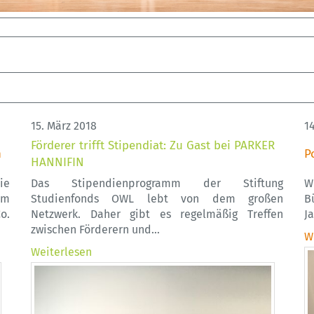
15. März 2018
1
Förderer trifft Stipendiat: Zu Gast bei PARKER
n
P
HANNIFIN
ie
Das Stipendienprogramm der Stiftung
W
em
Studienfonds OWL lebt von dem großen
B
o.
Netzwerk. Daher gibt es regelmäßig Treffen
J
zwischen Förderern und…
W
Weiterlesen